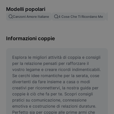
Rimuovi sfondo immagine
Modelli popolari
Unione di immagini
Canzoni Amore Italiane
4 Cose Che Ti Ricordano Me
4
Miglioratore di immagini
Ridimensiona l'immagine
Informazioni coppie
Editor di foto online
Generatore di meme
Esplora le migliori attività di coppia e consigli 
per la relazione pensati per rafforzare il 
AI Text Remover
vostro legame e creare ricordi indimenticabili. 
Se cerchi idee romantiche per la serata, cose 
AI People Remover
divertenti da fare insieme a casa o modi 
creativi per riconnettervi, la nostra guida per 
AI Inpainting
coppie è ciò che fa per te. Scopri consigli 
Face Cutout
pratici su comunicazione, connessione 
emotiva e costruzione di relazioni durature. 
Perfetto sia per coppie alle prime armi che 