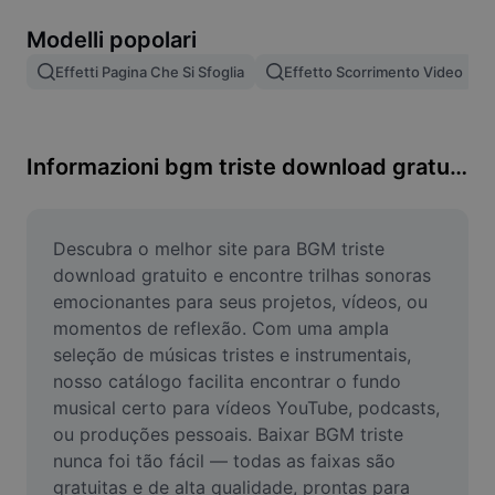
Rimuovi sfondo immagine
Modelli popolari
Unione di immagini
Effetti Pagina Che Si Sfoglia
Effetto Scorrimento Video
Miglioratore di immagini
Ridimensiona l'immagine
Informazioni bgm triste download gratuito
Editor di foto online
Generatore di meme
Descubra o melhor site para BGM triste 
download gratuito e encontre trilhas sonoras 
AI Text Remover
emocionantes para seus projetos, vídeos, ou 
momentos de reflexão. Com uma ampla 
AI People Remover
seleção de músicas tristes e instrumentais, 
nosso catálogo facilita encontrar o fundo 
AI Inpainting
musical certo para vídeos YouTube, podcasts, 
Face Cutout
ou produções pessoais. Baixar BGM triste 
nunca foi tão fácil — todas as faixas são 
gratuitas e de alta qualidade, prontas para 