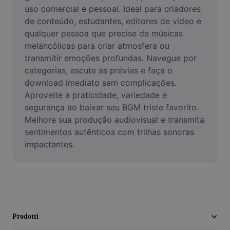
Video
uso comercial e pessoal. Ideal para criadores 
de conteúdo, estudantes, editores de vídeo e 
Rimuovi sfondo video
qualquer pessoa que precise de músicas 
melancólicas para criar atmosfera ou 
Miglioramento della qualità
transmitir emoções profundas. Navegue por 
categorias, escute as prévias e faça o 
Editor video
download imediato sem complicações. 
Taglia video
Aproveite a praticidade, variedade e 
segurança ao baixar seu BGM triste favorito. 
Aggiungi sottotitoli al video
Melhore sua produção audiovisual e transmita 
sentimentos autênticos com trilhas sonoras 
Convertitore video
impactantes.
Prodotti