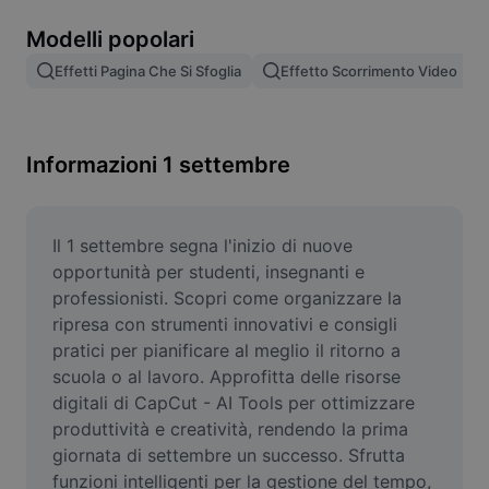
Rimuovi sfondo immagine
Modelli popolari
Unione di immagini
Effetti Pagina Che Si Sfoglia
Effetto Scorrimento Video
Miglioratore di immagini
Ridimensiona l'immagine
Informazioni 1 settembre
Editor di foto online
Generatore di meme
Il 1 settembre segna l'inizio di nuove 
opportunità per studenti, insegnanti e 
AI Text Remover
professionisti. Scopri come organizzare la 
ripresa con strumenti innovativi e consigli 
AI People Remover
pratici per pianificare al meglio il ritorno a 
scuola o al lavoro. Approfitta delle risorse 
AI Inpainting
digitali di CapCut - AI Tools per ottimizzare 
Face Cutout
produttività e creatività, rendendo la prima 
giornata di settembre un successo. Sfrutta 
funzioni intelligenti per la gestione del tempo, 