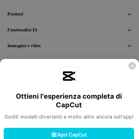
Seedream 5.0
Prodotti
Funzionalità IA
Immagine e video
Scopri
Azienda
Ottieni l'esperienza completa di
CapCut
Goditi modelli divertenti e molto altro ancora sull'app!
Termini di servizio
Informativa sulla Privacy
Informativa sui cookie
Apri CapCut
Contratto di licenza
Termini di servizio per i creator