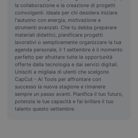
Video
la collaborazione e la creazione di progetti 
coinvolgenti. Ideale per chi desidera iniziare 
Rimuovi sfondo video
l'autunno con energia, motivazione e 
strumenti avanzati. Che tu debba preparare 
Miglioramento della qualità
materiali didattici, pianificare progetti 
lavorativi o semplicemente organizzare la tua 
Editor video
agenda personale, il 1 settembre è il momento 
Taglia video
perfetto per sfruttare tutte le opportunità 
offerte dalla tecnologia e dai servizi digitali. 
Aggiungi sottotitoli al video
Unisciti a migliaia di utenti che scelgono 
CapCut - AI Tools per affrontare con 
Convertitore video
successo la nuova stagione e rimanere 
sempre un passo avanti. Pianifica il tuo futuro, 
potenzia le tue capacità e fai brillare il tuo 
talento questo settembre.