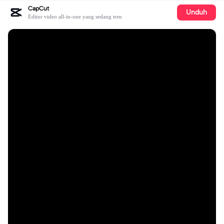
CapCut
Unduh
Editor video all-in-one yang sedang tren