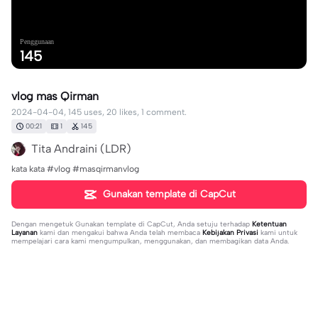
Penggunaan
145
vlog mas Qirman
2024-04-04, 145 uses, 20 likes, 1 comment.
00:21
1
145
Tita Andraini (LDR)
kata kata #vlog #masqirmanvlog
Gunakan template di CapCut
Dengan mengetuk
Gunakan template di CapCut
, Anda setuju terhadap
Ketentuan
Layanan
kami dan mengakui bahwa Anda telah membaca
Kebijakan Privasi
kami untuk
mempelajari cara kami mengumpulkan, menggunakan, dan membagikan data Anda.
1 komentar
saeed Khan575
·
2024-05-13