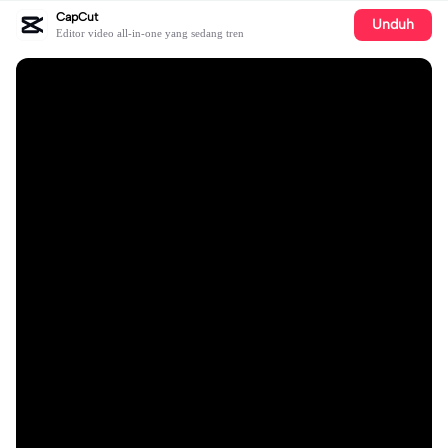
CapCut
Unduh
Editor video all-in-one yang sedang tren