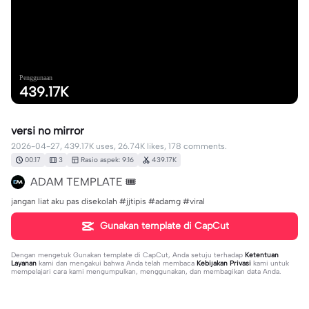
Penggunaan
439.17K
versi no mirror
2026-04-27, 439.17K uses, 26.74K likes, 178 comments.
00:17
3
Rasio aspek: 9:16
439.17K
ADAM TEMPLATE 🎟️
jangan liat aku pas disekolah #jjtipis #adamg #viral
Gunakan template di CapCut
Dengan mengetuk
Gunakan template di CapCut
, Anda setuju terhadap
Ketentuan
Layanan
kami dan mengakui bahwa Anda telah membaca
Kebijakan Privasi
kami untuk
mempelajari cara kami mengumpulkan, menggunakan, dan membagikan data Anda.