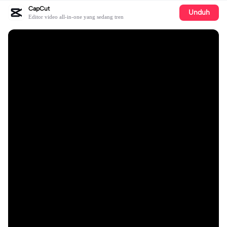
CapCut
Unduh
Editor video all-in-one yang sedang tren