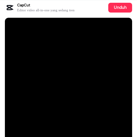
CapCut
Unduh
Editor video all-in-one yang sedang tren