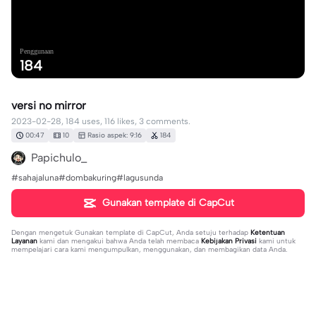
Penggunaan
184
versi no mirror
2023-02-28, 184 uses, 116 likes, 3 comments.
00:47
10
Rasio aspek: 9:16
184
Papichulo_
#sahajaluna#dombakuring#lagusunda
Gunakan template di CapCut
Dengan mengetuk
Gunakan template di CapCut
, Anda setuju terhadap
Ketentuan
Layanan
kami dan mengakui bahwa Anda telah membaca
Kebijakan Privasi
kami untuk
mempelajari cara kami mengumpulkan, menggunakan, dan membagikan data Anda.
3 komentar