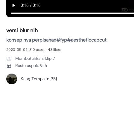
versi blur nih
konsep nya perpisahan#fyp#aestheticcapcut
2023-05-06, 310 uses, 443 likes.
Membutuhkan: klip 7
Rasio aspek: 9:16
Kang Tempalte[PS]