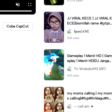
4.07K uses.
JJ VIRAL KECE | JJ VIRAL K
ECE|bismillah rame #jjtipis
Coba CapCut
#viral#fyp#ipan_prst
𝐈𝐩𝐚𝐧[𝐀𝐌]
108 uses.
Gameplay 1 Menit HD | Gam
eplay 1 Menit HD|DJ Jangan
Ganggu Pacarku #mlbbgam
Tri Widodo493 [AP]
eplay #mlbbtrendtiktok
413 uses.
my moms calling | my mom
s calling|#fyp#liriklagu#tre
nd#cellam
— cell am ★