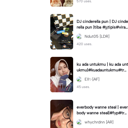
570 uses.
DJ cinderella pun | DJ cinde
rella pun |tiba #jjtipis#viral
#fyp#cinderellapuntiba #m
Ndut05 [LDR]
irror
420 uses.
ku ada untukmu | ku ada unt
ukmu|#kuadauntukmu#tre
nd#viral#fyp#foryou
Ell✨[AF]
45 uses.
everbody wanne steal | ever
body wanne steal|#fyp#tre
ndtiktiktok #ekspresikanjan
whychrdnn [AR]
uari