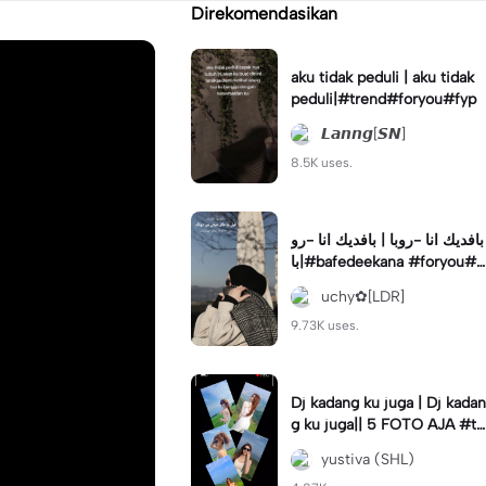
Direkomendasikan
aku tidak peduli | aku tidak
peduli|#trend#foryou#fyp
𝙇𝙖𝙣𝙣𝙜[𝙎𝙉]
8.5K uses.
بافديك انا -روبا | بافديك انا -رو
با|#bafedeekana #foryou#a
rabic#arabicsong#fyp
uchy✿[LDR]
9.73K uses.
Dj kadang ku juga | Dj kadan
g ku juga|| 5 FOTO AJA #tr
ansisi #soundviraltiktok #fy
yustiva (SHL)
p #trend