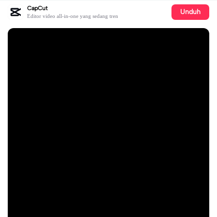
CapCut
Unduh
Editor video all-in-one yang sedang tren