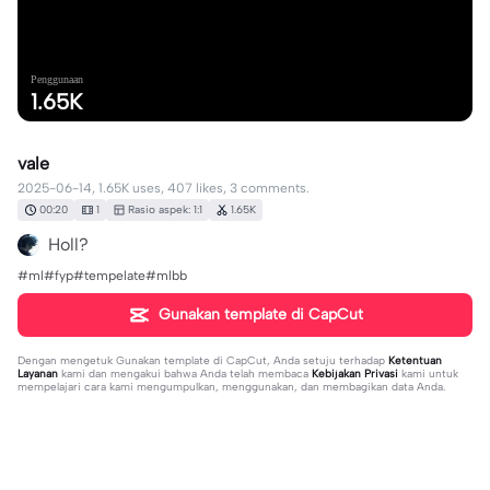
Penggunaan
1.65K
vale
2025-06-14, 1.65K uses, 407 likes, 3 comments.
00:20
1
Rasio aspek: 1:1
1.65K
Holl?
#ml#fyp#tempelate#mlbb
Gunakan template di CapCut
Dengan mengetuk
Gunakan template di CapCut
, Anda setuju terhadap
Ketentuan
Layanan
kami dan mengakui bahwa Anda telah membaca
Kebijakan Privasi
kami untuk
mempelajari cara kami mengumpulkan, menggunakan, dan membagikan data Anda.
3 komentar