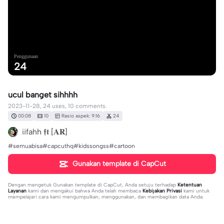
Penggunaan
24
ucul banget sihhhh
2023-11-28, 24 uses, 10 comments.
00:08
10
Rasio aspek: 9:16
24
iifahh 𝖋𝖙 [𝐀𝐑]
#semuabisa#capcuthq#kidssongss#cartoon
Gunakan template di CapCut
Dengan mengetuk
Gunakan template di CapCut
, Anda setuju terhadap
Ketentuan
Layanan
kami dan mengakui bahwa Anda telah membaca
Kebijakan Privasi
kami untuk
mempelajari cara kami mengumpulkan, menggunakan, dan membagikan data Anda.