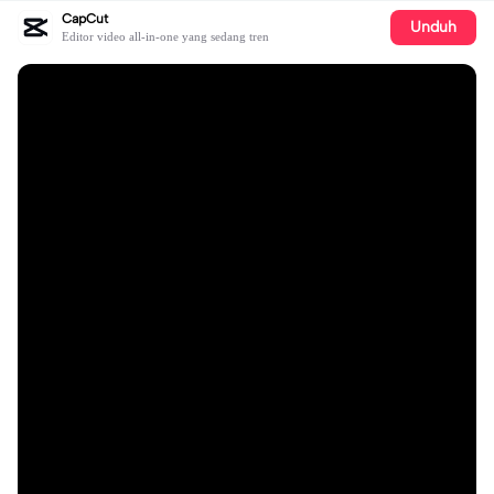
CapCut
Unduh
Editor video all-in-one yang sedang tren