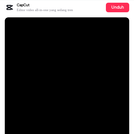
CapCut
Unduh
Editor video all-in-one yang sedang tren