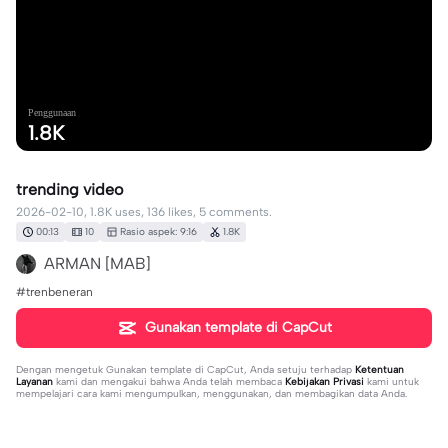
Penggunaan
1.8K
trending video
2026-02-10, 1.8K uses, 136 likes, 5 comments.
00:13
10
Rasio aspek: 9:16
1.8K
ARMAN [MAB]
#trenbeneran
Gunakan template di CapCut
Dengan mengetuk
Gunakan template di CapCut
, Anda setuju terhadap
Ketentuan
Layanan
kami dan mengakui bahwa Anda telah membaca
Kebijakan Privasi
kami untuk
mempelajari cara kami mengumpulkan, menggunakan, dan membagikan data Anda.