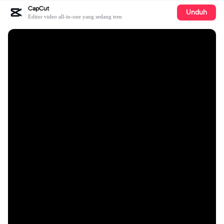
CapCut
Unduh
Editor video all-in-one yang sedang tren