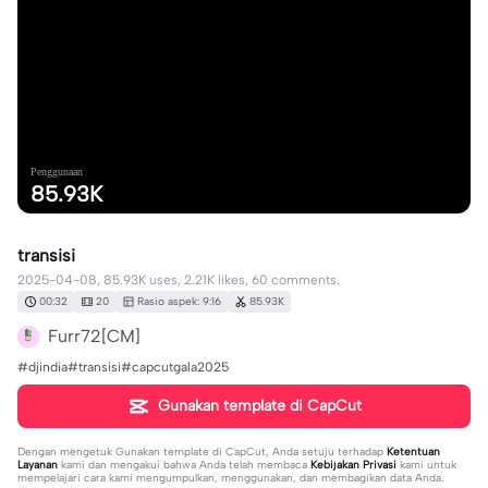
Penggunaan
85.93K
transisi
2025-04-08, 85.93K uses, 2.21K likes, 60 comments.
00:32
20
Rasio aspek: 9:16
85.93K
Furr72[CM]
#djindia#transisi#capcutgala2025
Gunakan template di CapCut
Dengan mengetuk
Gunakan template di CapCut
, Anda setuju terhadap
Ketentuan
Layanan
kami dan mengakui bahwa Anda telah membaca
Kebijakan Privasi
kami untuk
mempelajari cara kami mengumpulkan, menggunakan, dan membagikan data Anda.