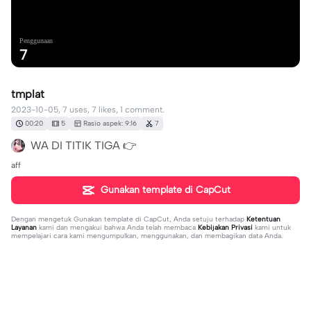
Penggunaan
7
tmplat
2023-10-05, 7 uses, 7 likes, 1 comment.
00:20
5
Rasio aspek: 9:16
7
WA DI TITIK TIGA 👉
aff
Gunakan template di CapCut
Dengan mengetuk
Gunakan template di CapCut
, Anda setuju terhadap
Ketentuan
Layanan
kami dan mengakui bahwa Anda telah membaca
Kebijakan Privasi
kami untuk
mempelajari cara kami mengumpulkan, menggunakan, dan membagikan data Anda.
1 komentar
C I T R A™
·
2023-10-17