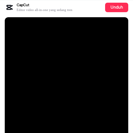
CapCut
Unduh
Editor video all-in-one yang sedang tren