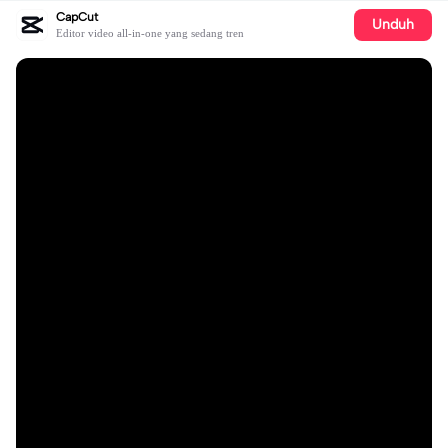
CapCut
Unduh
Editor video all-in-one yang sedang tren