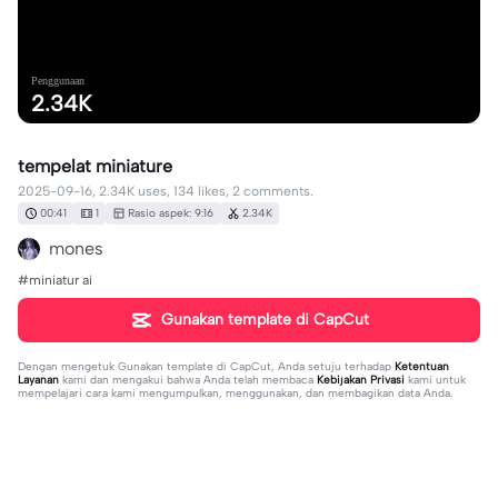
Penggunaan
2.34K
tempelat miniature
2025-09-16, 2.34K uses, 134 likes, 2 comments.
00:41
1
Rasio aspek: 9:16
2.34K
mones
#miniatur ai
Gunakan template di CapCut
Dengan mengetuk
Gunakan template di CapCut
, Anda setuju terhadap
Ketentuan
Layanan
kami dan mengakui bahwa Anda telah membaca
Kebijakan Privasi
kami untuk
mempelajari cara kami mengumpulkan, menggunakan, dan membagikan data Anda.
2 komentar