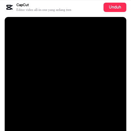
CapCut
Unduh
Editor video all-in-one yang sedang tren