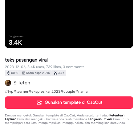
Penggunaan
3.4K
teks pasangan viral
2023-12-06, 3.4K uses, 739 likes, 3 comments.
00:10
Rasio aspek: 9:16
3.4K
SiTeteh
#fyp#teamer#ekspresikan2023#couple#nama
Gunakan template di CapCut
Dengan mengetuk
Gunakan template di CapCut
, Anda setuju terhadap
Ketentuan
Layanan
kami dan mengakui bahwa Anda telah membaca
Kebijakan Privasi
kami untuk
mempelajari cara kami mengumpulkan, menggunakan, dan membagikan data Anda.