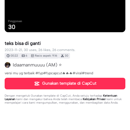
Penggunaan
30
teks bisa di ganti
2023-11-21, 30 uses, 26 likes, 26 comments.
00:22
6
Rasio aspek: 9:16
30
Idaamanmuuuu (AM) ⭐
versi mu yg terbaik #fyp#fypcapcut🔥🔥🔥#viral#trend
Gunakan template di CapCut
Dengan mengetuk
Gunakan template di CapCut
, Anda setuju terhadap
Ketentuan
Layanan
kami dan mengakui bahwa Anda telah membaca
Kebijakan Privasi
kami untuk
mempelajari cara kami mengumpulkan, menggunakan, dan membagikan data Anda.
26 komentar