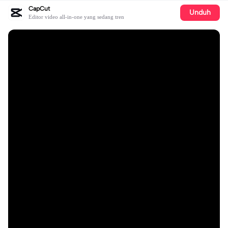
CapCut
Unduh
Editor video all-in-one yang sedang tren