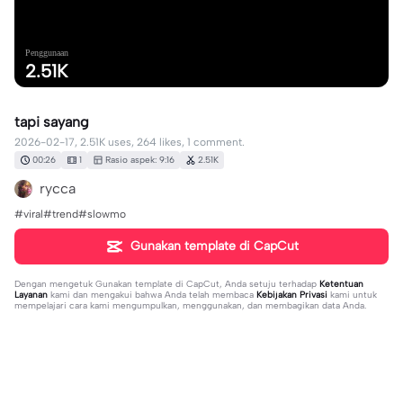
Penggunaan
2.51K
tapi sayang
2026-02-17, 2.51K uses, 264 likes, 1 comment.
00:26
1
Rasio aspek: 9:16
2.51K
rycca
#viral#trend#slowmo
Gunakan template di CapCut
Dengan mengetuk
Gunakan template di CapCut
, Anda setuju terhadap
Ketentuan
Layanan
kami dan mengakui bahwa Anda telah membaca
Kebijakan Privasi
kami untuk
mempelajari cara kami mengumpulkan, menggunakan, dan membagikan data Anda.
1 komentar
user7436213113143
·
2026-03-10