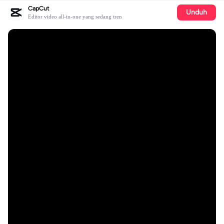
CapCut
Unduh
Editor video all-in-one yang sedang tren