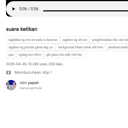
suara ketikan
tagalikha ng text art mula sa larawan
tagabuo ng alt text
pengekstrakan teks dari im
tagabuo ng portrait gamit ang css
background hitam untuk edit foto
pembuat tanda 
qna
typing text effect
ghi giùm cho mấy chữ thư
2025-04-30, 10.22K uses, 233 likes.
Membutuhkan: klip 1
istri papah
hanya pemula