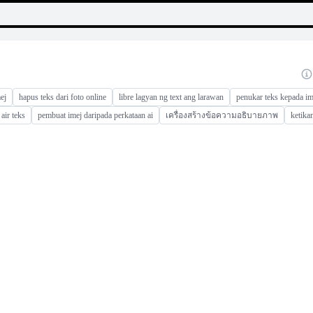
ej
hapus teks dari foto online
libre lagyan ng text ang larawan
penukar teks kepada im
air teks
pembuat imej daripada perkataan ai
เครื่องสร้างข้อความอธิบายภาพ
ketika