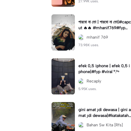
27.99K uses.
পারবো না তো | পারবো না তো|#capc
ut 🔥🔥 #mhanif769#fypツ⁠
#viral✨#trending🔥
mhanif 769
73.98K uses.
efek 0,5 iphone | efek 0,5 i
phone|#fyp #viral ¹¹.²⁶
Recaply
5.95K uses.
gini amat jdi dewasa | gini a
mat jdi dewasa|#katakataha
rini#quotes#laguviral#den
Bahan Sw Kita [Rfs]
nycaknan#kisinan2