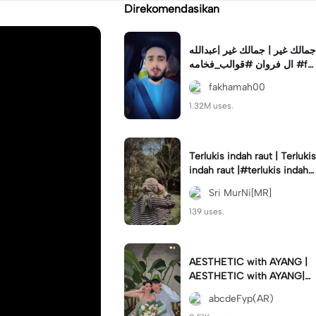
Direkomendasikan
جمالك غير | جمالك غير |عبدالله
ال فروان #قوالب_فخامه #fa
khamah00
fakhamah00
1.32M uses.
Terlukis indah raut | Terlukis
indah raut |#terlukis indah r
aut wajah mu dalam benakk
Sri MurNi[MR]
u
139 uses.
AESTHETIC with AYANG |
AESTHETIC with AYANG|#f
yp#template#aestethic#vi
abcdeFyp(AR)
ral#barengpasangan🥰