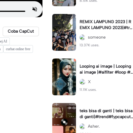
8.51K uses.
REMIX LAMPUNG 2023 | R
EMIX LAMPUNG 2023|#tre
Coba CapCut
nd#fyp#remixlampung#la
someone
mpungpride#viral⚡️|
ej AI
13.37K uses.
n
curhat online free
Looping ai image | Looping
ai image |#aifilter #loop #a
iimages #IniBaruAi #fyp
X
11.11K uses.
teks bisa di ganti | teks bisa
di ganti|#trend#fypcapcut
#viral#foryou#4foto
Asher.