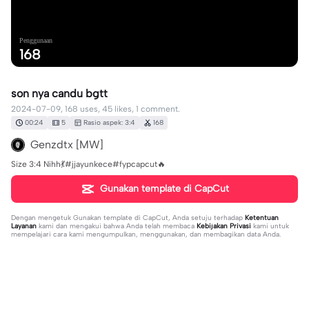
Penggunaan
168
son nya candu bgtt
2024-07-09, 168 uses, 45 likes, 1 comment.
00:24
5
Rasio aspek: 3:4
168
Genzdtx [MW]
Size 3:4 Nihh💃#jjayunkece#fypcapcut🔥
Gunakan template di CapCut
Dengan mengetuk
Gunakan template di CapCut
, Anda setuju terhadap
Ketentuan
Layanan
kami dan mengakui bahwa Anda telah membaca
Kebijakan Privasi
kami untuk
mempelajari cara kami mengumpulkan, menggunakan, dan membagikan data Anda.
1 komentar
Rachel Febriyanti615
·
2024-07-26