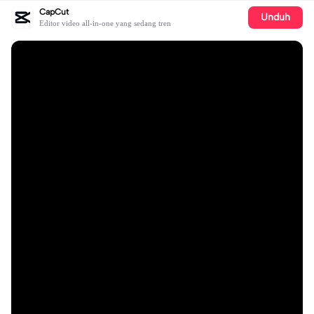
CapCut
Unduh
Editor video all-in-one yang sedang tren