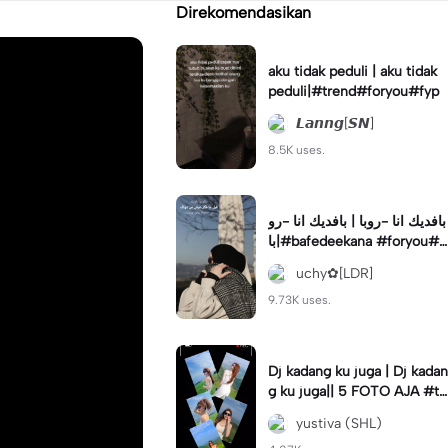
Direkomendasikan
aku tidak peduli | aku tidak
peduli|#trend#foryou#fyp
𝙇𝙖𝙣𝙣𝙜[𝙎𝙉]
8.5K uses.
بافديك انا -روبا | بافديك انا -رو
با|#bafedeekana #foryou#a
rabic#arabicsong#fyp
uchy✿[LDR]
9.73K uses.
Dj kadang ku juga | Dj kadan
g ku juga|| 5 FOTO AJA #tr
ansisi #soundviraltiktok #fy
yustiva (SHL)
p #trend