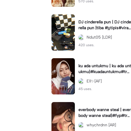
570 uses.
DJ cinderella pun | DJ cinde
rella pun |tiba #jjtipis#viral
#fyp#cinderellapuntiba #m
Ndut05 [LDR]
irror
420 uses.
ku ada untukmu | ku ada unt
ukmu|#kuadauntukmu#tre
nd#viral#fyp#foryou
Ell✨[AF]
45 uses.
everbody wanne steal | ever
body wanne steal|#fyp#tre
ndtiktiktok #ekspresikanjan
whychrdnn [AR]
uari