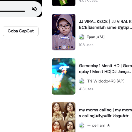
4.07K uses.
JJ VIRAL KECE | JJ VIRAL K
ECE|bismillah rame #jjtipis
Coba CapCut
#viral#fyp#ipan_prst
𝐈𝐩𝐚𝐧[𝐀𝐌]
108 uses.
Gameplay 1 Menit HD | Gam
eplay 1 Menit HD|DJ Jangan
Ganggu Pacarku #mlbbgam
Tri Widodo493 [AP]
eplay #mlbbtrendtiktok
413 uses.
my moms calling | my mom
s calling|#fyp#liriklagu#tre
nd#cellam
— cell am ★