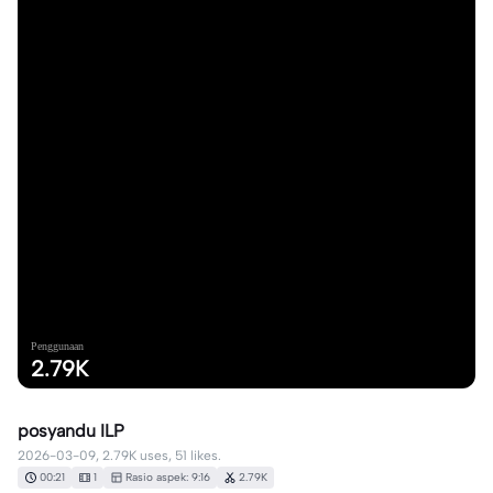
Penggunaan
2.79K
posyandu ILP
2026-03-09, 2.79K uses, 51 likes.
00:21
1
Rasio aspek: 9:16
2.79K