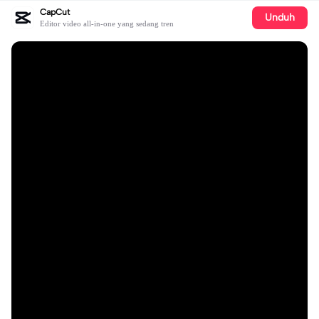
CapCut
Unduh
Editor video all-in-one yang sedang tren