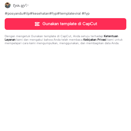
𝓽𝔂𝓪.𝓼𝓳𝔂✨
#posyandu#ilp#kesehatan#fyp#templateviral #fyp
Gunakan template di CapCut
Dengan mengetuk
Gunakan template di CapCut
, Anda setuju terhadap
Ketentuan
Layanan
kami dan mengakui bahwa Anda telah membaca
Kebijakan Privasi
kami untuk
mempelajari cara kami mengumpulkan, menggunakan, dan membagikan data Anda.
Sedang tren
37
17
jujur sepi banget | jujur sepi banget|
1 foto kece | 1 foto kece|#foryou#fy