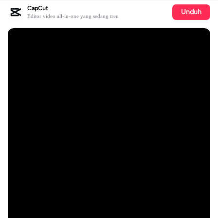
CapCut
Unduh
Editor video all-in-one yang sedang tren