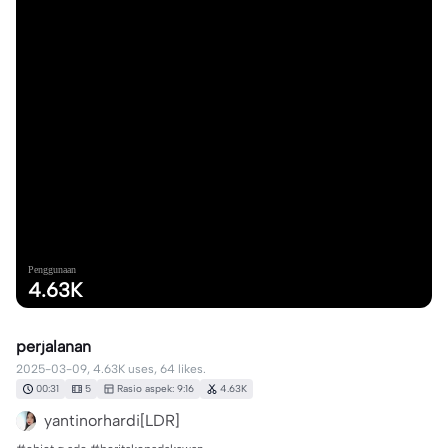
Penggunaan
4.63K
perjalanan
2025-03-09, 4.63K uses, 64 likes.
00:31
5
Rasio aspek: 9:16
4.63K
yantinorhardi[LDR]