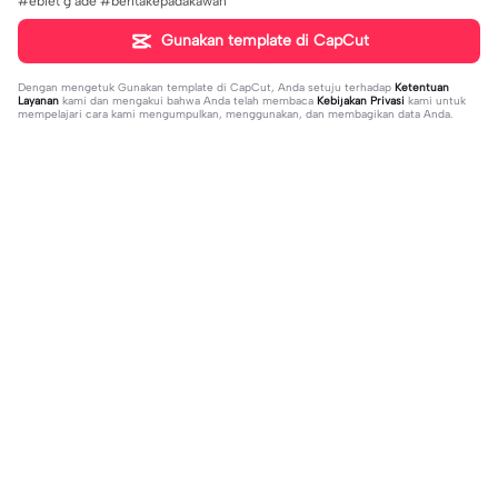
#ebiet g ade #beritakepadakawan
Gunakan template di CapCut
Dengan mengetuk
Gunakan template di CapCut
, Anda setuju terhadap
Ketentuan
Layanan
kami dan mengakui bahwa Anda telah membaca
Kebijakan Privasi
kami untuk
mempelajari cara kami mengumpulkan, menggunakan, dan membagikan data Anda.
Sedang tren
1.32M
139
جمالك غير | جمالك غير |عبدالله ال فروا
Terlukis indah raut | Terlukis indah ra
2023-11-17
ن #قوالب_فخامه #fakhamah00
ut |#terlukis indah raut wajah mu da
2023-12-01
lam benakku