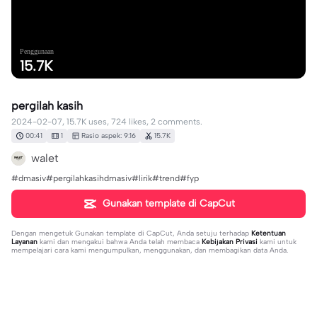
Penggunaan
15.7K
pergilah kasih
2024-02-07, 15.7K uses, 724 likes, 2 comments.
00:41
1
Rasio aspek: 9:16
15.7K
walet
#dmasiv#pergilahkasihdmasiv#lirik#trend#fyp
Gunakan template di CapCut
Dengan mengetuk
Gunakan template di CapCut
, Anda setuju terhadap
Ketentuan
Layanan
kami dan mengakui bahwa Anda telah membaca
Kebijakan Privasi
kami untuk
mempelajari cara kami mengumpulkan, menggunakan, dan membagikan data Anda.
2 komentar