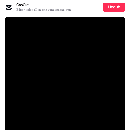
CapCut
Unduh
Editor video all-in-one yang sedang tren