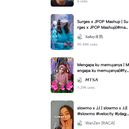
6 uses.
Surges x JPOP Mashup | Su
rges x JPOP Mashup|#mas
hup#sabey#sabeytemplate
𝑺𝒂𝒃𝒆𝒚未熟
#sabeylirik#fyp#trend
90.48K uses.
Mengapa ku memujanya | M
engapa ku memujanya|#fyp
#dangdut#lesti#statushari
𝙈𝙏𝙎𝘼
an#viral
11.29K uses.
slowmo x JJ | slowmo x JJ|
#slowmo #velocity #jdagjd
ug #wanzen
WanZen [RACA]