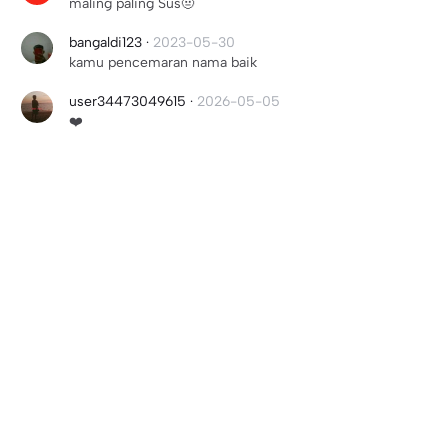
maling paling Sus🤨
bangaldi123
·
2023-05-30
kamu pencemaran nama baik
user34473049615
·
2026-05-05
❤️