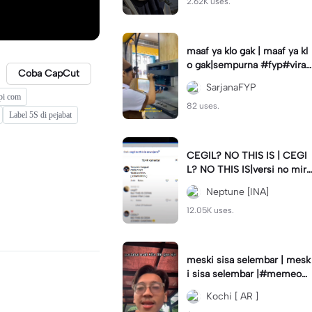
2.62K uses.
maaf ya klo gak | maaf ya kl
o gak|sempurna #fyp#viral
Coba CapCut
#trend#foryou#viraltiktok
SarjanaFYP
xpi com
82 uses.
Label 5S di pejabat
CEGIL? NO THIS IS | CEGI
L? NO THIS IS|versi no mirr
or #jjtipis#trendtiktok
Neptune [INA]
12.05K uses.
meski sisa selembar | mesk
i sisa selembar |#memeop
ening#jjcapcut#viraltiktok
Kochi [ AR ]
#fypcapcut🔥🔥🔥