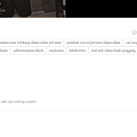
adam latar belakang dalam talian percuma
pembuat seni ai percuma dalam talian
cari tu
alanan
calibearsmama tiktok
storksama
lolotherobo
asid urik dalam buah pinggang
 yah.ayo saling suport