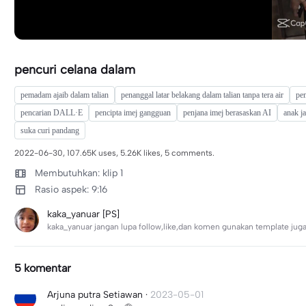
pencuri celana dalam
pemadam ajaib dalam talian
penanggal latar belakang dalam talian tanpa tera air
pem
pencarian DALL·E
pencipta imej gangguan
penjana imej berasaskan AI
anak j
suka curi pandang
2022-06-30, 107.65K uses, 5.26K likes, 5 comments.
Membutuhkan: klip 1
Rasio aspek: 9:16
kaka_yanuar [PS]
kaka_yanuar jangan lupa follow,like,dan komen gunakan template juga
5 komentar
Arjuna putra Setiawan
·
2023-05-01