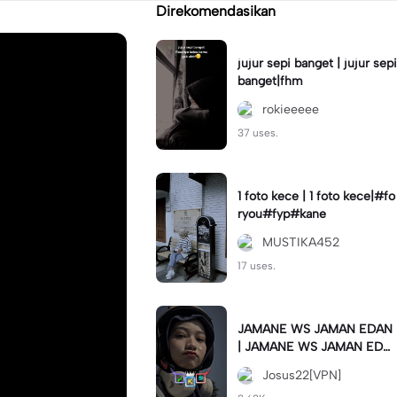
Direkomendasikan
jujur sepi banget | jujur sepi
banget|fhm
rokieeeee
37 uses.
1 foto kece | 1 foto kece|#fo
ryou#fyp#kane
MUSTIKA452
17 uses.
JAMANE WS JAMAN EDAN
| JAMANE WS JAMAN EDA
N|JJ COLLAB#jjtipis#ekspr
Josus22[VPN]
esikan2023#teamvpn#fyp