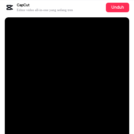
CapCut
Unduh
Editor video all-in-one yang sedang tren