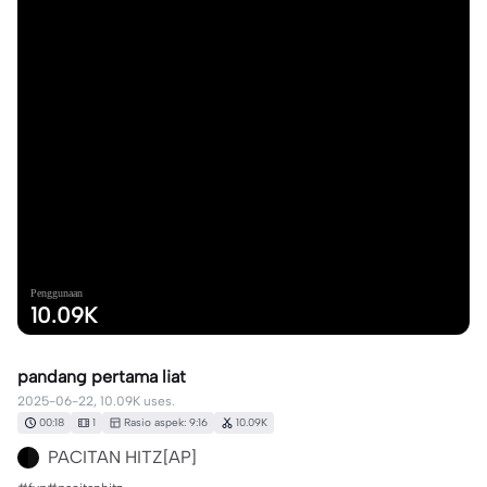
Penggunaan
10.09K
pandang pertama liat
2025-06-22, 10.09K uses.
00:18
1
Rasio aspek: 9:16
10.09K
PACITAN HITZ[AP]