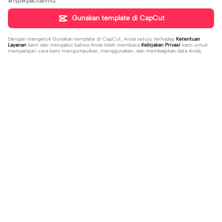
#fyp#pacitanhitz
Gunakan template di CapCut
Dengan mengetuk
Gunakan template di CapCut
, Anda setuju terhadap
Ketentuan
Layanan
kami dan mengakui bahwa Anda telah membaca
Kebijakan Privasi
kami untuk
mempelajari cara kami mengumpulkan, menggunakan, dan membagikan data Anda.
Sedang tren
37
17
jujur sepi banget | jujur sepi banget|
1 foto kece | 1 foto kece|#foryou#fy
fhm
2023-12-06
p#kane
2023-12-06