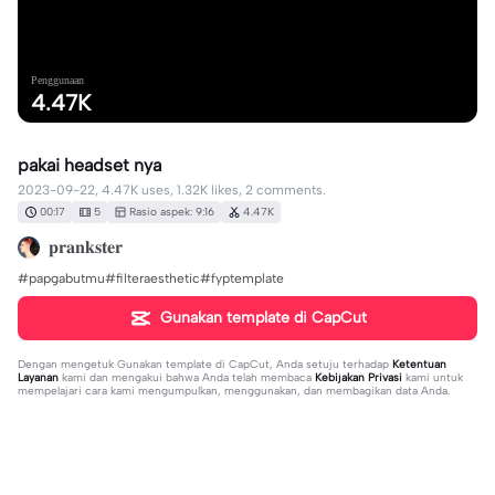
Penggunaan
4.47K
pakai headset nya
2023-09-22, 4.47K uses, 1.32K likes, 2 comments.
00:17
5
Rasio aspek: 9:16
4.47K
𝐩𝐫𝐚𝐧𝐤𝐬𝐭𝐞𝐫
#papgabutmu#filteraesthetic#fyptemplate
Gunakan template di CapCut
Dengan mengetuk
Gunakan template di CapCut
, Anda setuju terhadap
Ketentuan
Layanan
kami dan mengakui bahwa Anda telah membaca
Kebijakan Privasi
kami untuk
mempelajari cara kami mengumpulkan, menggunakan, dan membagikan data Anda.
2 komentar