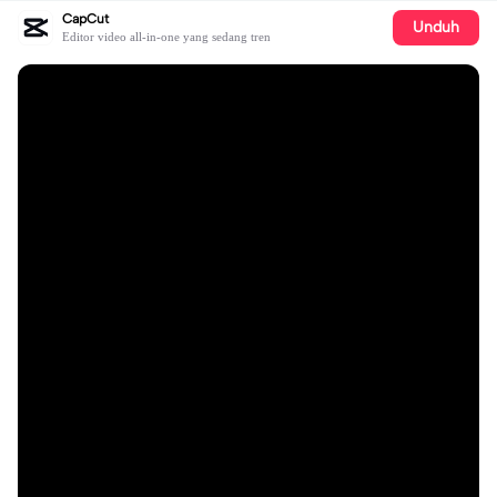
CapCut
Unduh
Editor video all-in-one yang sedang tren