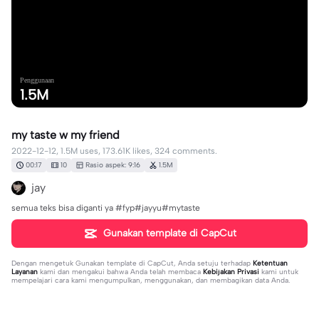
Penggunaan
1.5M
my taste w my friend
2022-12-12, 1.5M uses, 173.61K likes, 324 comments.
00:17
10
Rasio aspek: 9:16
1.5M
jay
semua teks bisa diganti ya #fyp#jayyu#mytaste
Gunakan template di CapCut
Dengan mengetuk
Gunakan template di CapCut
, Anda setuju terhadap
Ketentuan
Layanan
kami dan mengakui bahwa Anda telah membaca
Kebijakan Privasi
kami untuk
mempelajari cara kami mengumpulkan, menggunakan, dan membagikan data Anda.