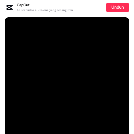
CapCut
Unduh
Editor video all-in-one yang sedang tren