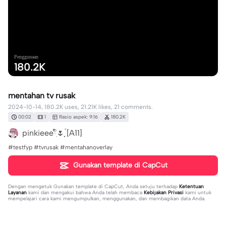
Penggunaan
180.2K
mentahan tv rusak
2024-10-14, 180.2K uses, 21.21K likes, 21 comments.
00:02
1
Rasio aspek: 9:16
180.2K
pinkieee𓍢ִ໋🌷͙֒ [A11]
#testfyp #tvrusak #mentahanoverlay
Gunakan template di CapCut
Dengan mengetuk
Gunakan template di CapCut
, Anda setuju terhadap
Ketentuan
Layanan
kami dan mengakui bahwa Anda telah membaca
Kebijakan Privasi
kami untuk
mempelajari cara kami mengumpulkan, menggunakan, dan membagikan data Anda.