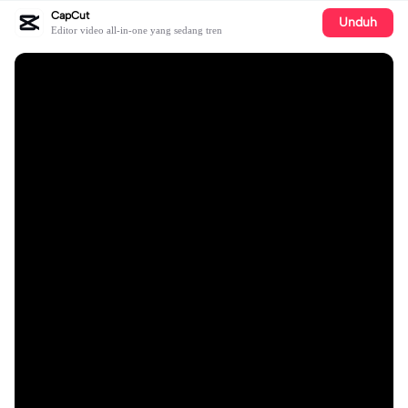
CapCut
Unduh
Editor video all-in-one yang sedang tren