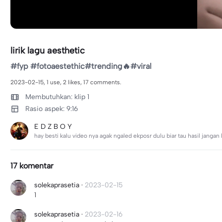
lirik lagu aesthetic
#fyp #fotoaestethic#trending🔥#viral
2023-02-15, 1 use, 2 likes, 17 comments.
Membutuhkan: klip 1
Rasio aspek: 9:16
E D Z B O Y
hay besti kalu video nya agak ngaled ekposr dulu biar tau hasil jangan
17 komentar
solekaprasetia
·
2023-02-15
1
solekaprasetia
·
2023-02-16