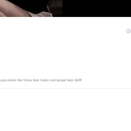
 lupa shere like folow biar makin semangat best 👍💯