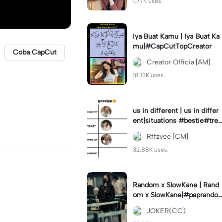
1.77K uses.
Iya Buat Kamu | Iya Buat Ka
mu|#CapCutTopCreator
Coba CapCut
Creator Official[AM]
18.13K uses.
us in different | us in differ
ent|situations #bestie#tren
d#trendtiktiktok
Rffzyee [CM]
32.88K uses.
Random x SlowKane | Rand
om x SlowKane|#paprando
m #6klip #estetik #fyp
JOKER(CC)