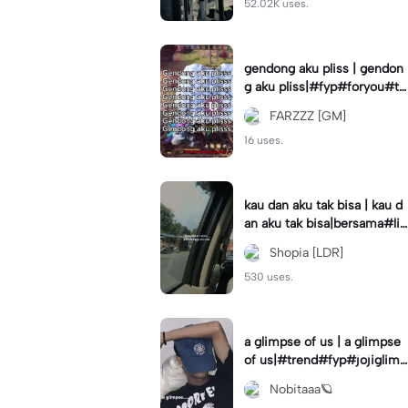
52.02K uses.
gendong aku pliss | gendon
g aku pliss|#fyp#foryou#tr
end#viral
FARZZZ [GM]
16 uses.
kau dan aku tak bisa | kau d
an aku tak bisa|bersama#liri
klagu#fyp#templatelirik
Shopia [LDR]
530 uses.
a glimpse of us | a glimpse
of us|#trend#fyp#jojiglimp
seofus#viral
Nobitaaa🪐