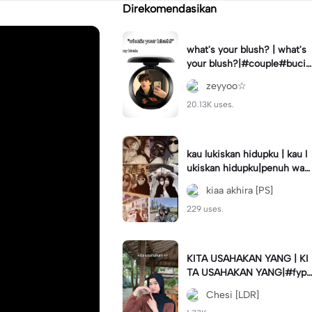
Direkomendasikan
what's your blush? | what's
your blush?|#couple#bucin
#trend#boyfriend#fyp
zeyyoo☆
20.13K uses.
kau lukiskan hidupku | kau l
ukiskan hidupku|penuh war
na#ekspresikanramadan#b
kiaa akhira [PS]
estie#viral#trend#fyp
229 uses.
KITA USAHAKAN YANG | KI
TA USAHAKAN YANG|#fyp
#katakata#trend#viral
Chesi [LDR]