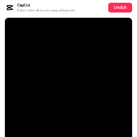
CapCut
Unduh
Editor video all-in-one yang sedang tren