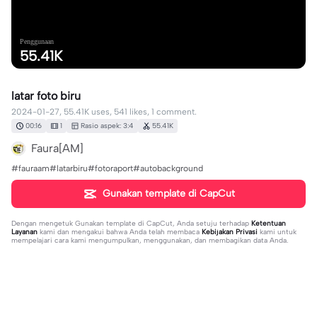
Penggunaan
55.41K
latar foto biru
2024-01-27, 55.41K uses, 541 likes, 1 comment.
00:16
1
Rasio aspek: 3:4
55.41K
Faura[AM]
#fauraam#latarbiru#fotoraport#autobackground
Gunakan template di CapCut
Dengan mengetuk
Gunakan template di CapCut
, Anda setuju terhadap
Ketentuan
Layanan
kami dan mengakui bahwa Anda telah membaca
Kebijakan Privasi
kami untuk
mempelajari cara kami mengumpulkan, menggunakan, dan membagikan data Anda.
1 komentar
Kamila Apriliyanni
·
2024-07-31