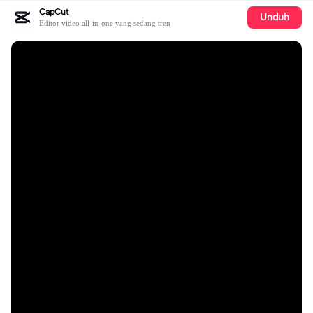
CapCut
Unduh
Editor video all-in-one yang sedang tren