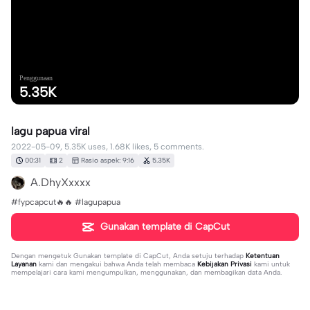
Penggunaan
5.35K
lagu papua viral
2022-05-09, 5.35K uses, 1.68K likes, 5 comments.
00:31
2
Rasio aspek: 9:16
5.35K
A.DhyXxxxx
#fypcapcut🔥🔥 #lagupapua
Gunakan template di CapCut
Dengan mengetuk
Gunakan template di CapCut
, Anda setuju terhadap
Ketentuan
Layanan
kami dan mengakui bahwa Anda telah membaca
Kebijakan Privasi
kami untuk
mempelajari cara kami mengumpulkan, menggunakan, dan membagikan data Anda.