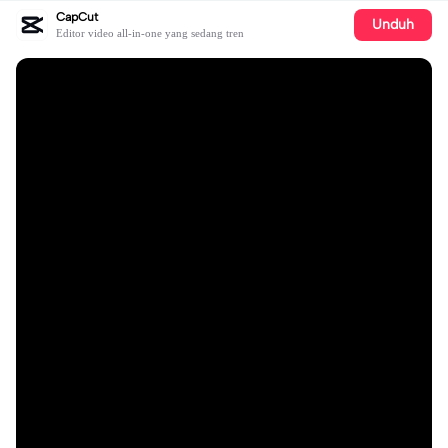
CapCut
Unduh
Editor video all-in-one yang sedang tren