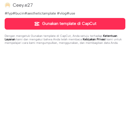
Ceey.e27
#fyp#bucin#aesthetictamplate #vlog#use
Gunakan template di CapCut
Dengan mengetuk
Gunakan template di CapCut
, Anda setuju terhadap
Ketentuan
Layanan
kami dan mengakui bahwa Anda telah membaca
Kebijakan Privasi
kami untuk
mempelajari cara kami mengumpulkan, menggunakan, dan membagikan data Anda.
Sedang tren
20.13K
229
what's your blush? | what's your blu
kau lukiskan hidupku | kau lukiskan