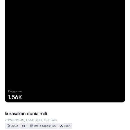
Penggunaan
1.56K
kurasakan dunia mili
2026-02-15, 1.56K uses, 118 likes.
00:22
1
Rasio aspek: 16:9
1.56K