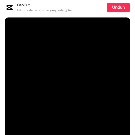
CapCut
Unduh
Editor video all-in-one yang sedang tren