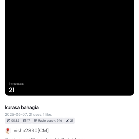
Penggunaan
21
kurasa bahagia
2025-06-07, 21 uses, 1 like.
00:32
17
Rasio aspek: 9:16
21
visha2830[CM]