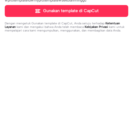
#protemplateid#myprotemplate#sekolahminggu
Gunakan template di CapCut
Dengan mengetuk
Gunakan template di CapCut
, Anda setuju terhadap
Ketentuan
Layanan
kami dan mengakui bahwa Anda telah membaca
Kebijakan Privasi
kami untuk
mempelajari cara kami mengumpulkan, menggunakan, dan membagikan data Anda.
Sedang tren
1.32M
139
جمالك غير | جمالك غير |عبدالله ال فروا
Terlukis indah raut | Terlukis indah ra
2023-11-17
ن #قوالب_فخامه #fakhamah00
ut |#terlukis indah raut wajah mu da
2023-12-01
lam benakku