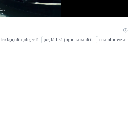
lirik lagu judika paling sedih
pergilah kasih jangan hiraukan diriku
cinta bukan sekedar ra