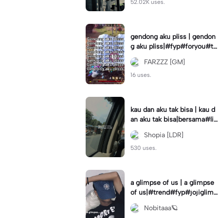
52.02K uses.
gendong aku pliss | gendon
g aku pliss|#fyp#foryou#tr
end#viral
FARZZZ [GM]
16 uses.
kau dan aku tak bisa | kau d
an aku tak bisa|bersama#liri
klagu#fyp#templatelirik
Shopia [LDR]
530 uses.
a glimpse of us | a glimpse
of us|#trend#fyp#jojiglimp
seofus#viral
Nobitaaa🪐