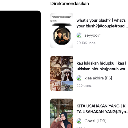
Direkomendasikan
what's your blush? | what's
your blush?|#couple#bucin
#trend#boyfriend#fyp
zeyyoo☆
20.13K uses.
kau lukiskan hidupku | kau l
ukiskan hidupku|penuh war
na#ekspresikanramadan#b
kiaa akhira [PS]
estie#viral#trend#fyp
229 uses.
KITA USAHAKAN YANG | KI
TA USAHAKAN YANG|#fyp
#katakata#trend#viral
Chesi [LDR]