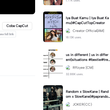
1.77K uses.
Iya Buat Kamu | Iya Buat Ka
mu|#CapCutTopCreator
Coba CapCut
Creator Official[AM]
sa full lirik
18.13K uses.
us in different | us in differ
ent|situations #bestie#tren
d#trendtiktiktok
Rffzyee [CM]
32.88K uses.
Random x SlowKane | Rand
om x SlowKane|#paprando
m #6klip #estetik #fyp
JOKER(CC)