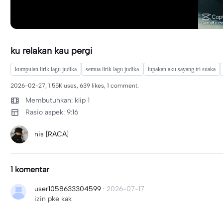
ku relakan kau pergi
kumpulan lirik lagu judika
semua lirik lagu judika
lupakan aku sayang tri suaka
2026-02-27, 1.55K uses, 639 likes, 1 comment.
Membutuhkan: klip 1
Rasio aspek: 9:16
nis [RACA]
1 komentar
user1058633304599
·
2026-07-17
izin pke kak