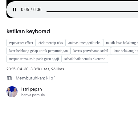
ketikan keyborad
typewriter effect
efek menaip teks
animasi mengetik teks
musik latar belakang 
latar belakang gelap untuk penyuntingan
kertas penyebaran stabil
latar belakang h
ucapan trimakasih pada guru ngaji
sebaik baik penulis skenario
2025-04-30, 3.82K uses, 96 likes.
Membutuhkan: klip 1
istri papah
hanya pemula