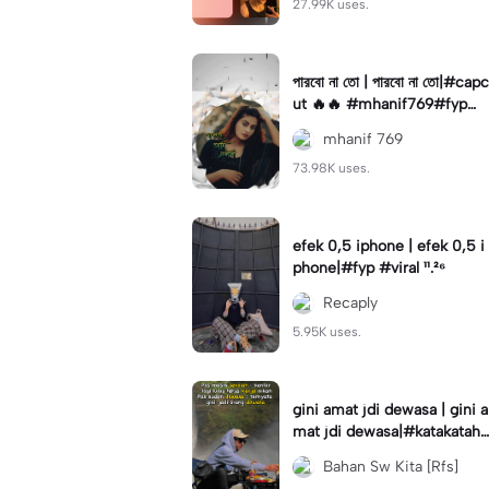
27.99K uses.
পারবো না তো | পারবো না তো|#capc
ut 🔥🔥 #mhanif769#fypツ⁠
#viral✨#trending🔥
mhanif 769
73.98K uses.
efek 0,5 iphone | efek 0,5 i
phone|#fyp #viral ¹¹.²⁶
Recaply
5.95K uses.
gini amat jdi dewasa | gini a
mat jdi dewasa|#katakataha
rini#quotes#laguviral#den
Bahan Sw Kita [Rfs]
nycaknan#kisinan2