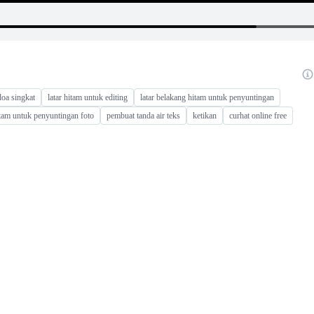
doa singkat
latar hitam untuk editing
latar belakang hitam untuk penyuntingan
itam untuk penyuntingan foto
pembuat tanda air teks
ketikan
curhat online free