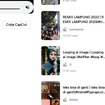
8.51K uses.
REMIX LAMPUNG 2023 | R
EMIX LAMPUNG 2023|#tre
Coba CapCut
nd#fyp#remixlampung#la
someone
mpungpride#viral⚡️|
13.37K uses.
Looping ai image | Looping
ai image |#aifilter #loop #a
iimages #IniBaruAi #fyp
X
11.11K uses.
teks bisa di ganti | teks bisa
di ganti|#trend#fypcapcut
#viral#foryou#4foto
Asher.