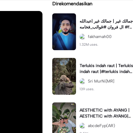
Direkomendasikan
جمالك غير | جمالك غير |عبدالله
ال فروان #قوالب_فخامه #fa
khamah00
fakhamah00
1.32M uses.
Terlukis indah raut | Terlukis
indah raut |#terlukis indah r
aut wajah mu dalam benakk
Sri MurNi[MR]
u
139 uses.
AESTHETIC with AYANG |
AESTHETIC with AYANG|#f
yp#template#aestethic#vi
abcdeFyp(AR)
ral#barengpasangan🥰