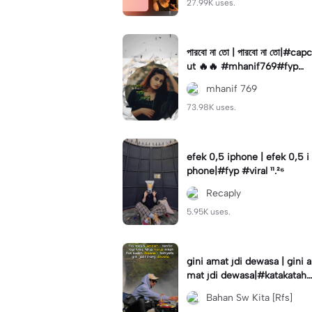
27.99K uses.
পারবো না তো | পারবো না তো|#capc
ut 🔥🔥 #mhanif769#fypツ⁠
#viral✨#trending🔥
mhanif 769
73.98K uses.
efek 0,5 iphone | efek 0,5 i
phone|#fyp #viral ¹¹.²⁶
Recaply
5.95K uses.
gini amat jdi dewasa | gini a
mat jdi dewasa|#katakataha
rini#quotes#laguviral#den
Bahan Sw Kita [Rfs]
nycaknan#kisinan2