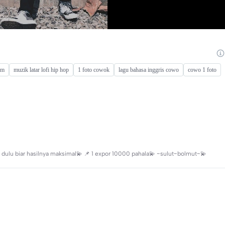
em
muzik latar lofi hip hop
1 foto cowok
lagu bahasa inggris cowo
cowo 1 foto
ulu biar hasilnya maksimal💫 📌 1 expor 10000 pahala💫 ~sulut~bolmut~💫