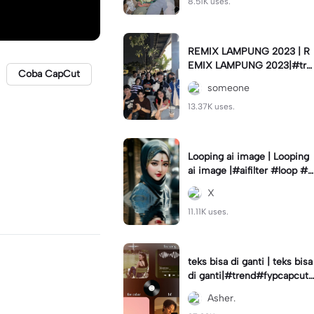
8.51K uses.
REMIX LAMPUNG 2023 | R
EMIX LAMPUNG 2023|#tre
Coba CapCut
nd#fyp#remixlampung#la
someone
mpungpride#viral⚡️|
13.37K uses.
Looping ai image | Looping
ai image |#aifilter #loop #a
iimages #IniBaruAi #fyp
X
11.11K uses.
teks bisa di ganti | teks bisa
di ganti|#trend#fypcapcut
#viral#foryou#4foto
Asher.