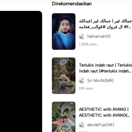
Direkomendasikan
جمالك غير | جمالك غير |عبدالله
ال فروان #قوالب_فخامه #fa
khamah00
fakhamah00
1.32M uses.
Terlukis indah raut | Terlukis
indah raut |#terlukis indah r
aut wajah mu dalam benakk
Sri MurNi[MR]
u
139 uses.
AESTHETIC with AYANG |
AESTHETIC with AYANG|#f
yp#template#aestethic#vi
abcdeFyp(AR)
ral#barengpasangan🥰