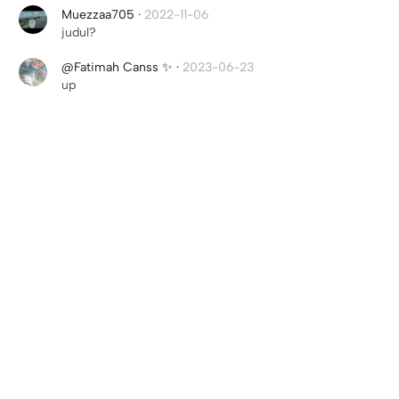
Muezzaa705
·
2022-11-06
judul?
@Fatimah Canss ✨
·
2023-06-23
up