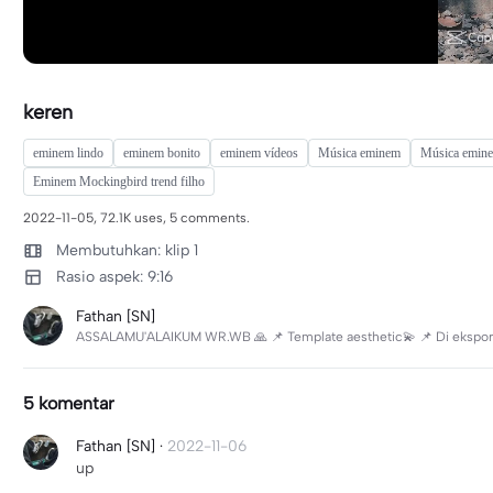
keren
eminem lindo
eminem bonito
eminem vídeos
Música eminem
Música emin
Eminem Mockingbird trend filho
2022-11-05, 72.1K uses, 5 comments.
Membutuhkan: klip 1
Rasio aspek: 9:16
Fathan [SN]
ASSALAMU'ALAIKUM WR.WB 🙏 📌 Template aesthetic💫 📌 Di ekspor d
5 komentar
Fathan [SN]
·
2022-11-06
up