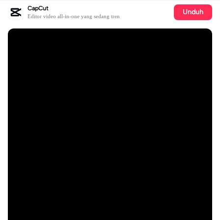
CapCut
Unduh
Editor video all-in-one yang sedang tren