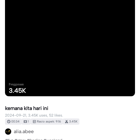
Penggunaan
3.45K
kemana kita hari ini
2024-09-21, 3.45K uses, 52 likes.
00:34
1
Rasio aspek: 9:16
3.45K
alia.abee