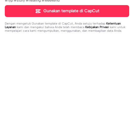
#fyp #story #healing #weekend
Gunakan template di CapCut
Dengan mengetuk
Gunakan template di CapCut
, Anda setuju terhadap
Ketentuan
Layanan
kami dan mengakui bahwa Anda telah membaca
Kebijakan Privasi
kami untuk
mempelajari cara kami mengumpulkan, menggunakan, dan membagikan data Anda.
Sedang tren
37
17
jujur sepi banget | jujur sepi banget|
1 foto kece | 1 foto kece|#foryou#fy
fhm
2023-12-06
p#kane
2023-12-06