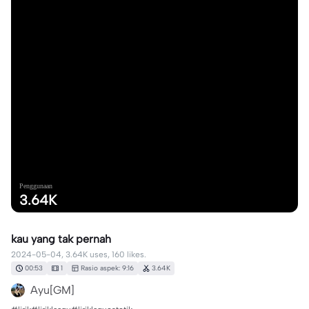
Penggunaan
3.64K
kau yang tak pernah
2024-05-04, 3.64K uses, 160 likes.
00:53
1
Rasio aspek: 9:16
3.64K
Ayu[GM]