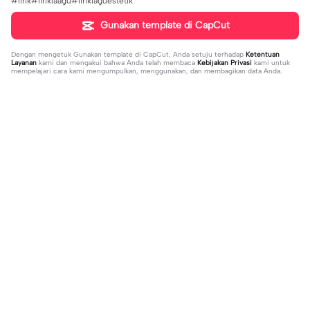
#lirik#liriklaagu#liriklaguestetik
Gunakan template di CapCut
Dengan mengetuk
Gunakan template di CapCut
, Anda setuju terhadap
Ketentuan
Layanan
kami dan mengakui bahwa Anda telah membaca
Kebijakan Privasi
kami untuk
mempelajari cara kami mengumpulkan, menggunakan, dan membagikan data Anda.
Sedang tren
20.13K
229
what's your blush? | what's your blu
kau lukiskan hidupku | kau lukiskan
sh?|#couple#bucin#trend#boyfri
2024-03-15
hidupku|penuh warna#ekspresikanr
2024-03-14
end#fyp
amadan#bestie#viral#trend#fyp