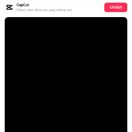
CapCut
Unduh
Editor video all-in-one yang sedang tren