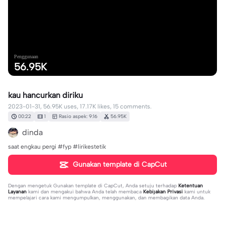
Penggunaan
56.95K
kau hancurkan diriku
2023-01-31, 56.95K uses, 17.17K likes, 15 comments.
00:22
1
Rasio aspek: 9:16
56.95K
dinda
saat engkau pergi #fyp #lirikestetik
Gunakan template di CapCut
Dengan mengetuk
Gunakan template di CapCut
, Anda setuju terhadap
Ketentuan
Layanan
kami dan mengakui bahwa Anda telah membaca
Kebijakan Privasi
kami untuk
mempelajari cara kami mengumpulkan, menggunakan, dan membagikan data Anda.