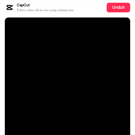
CapCut
Unduh
Editor video all-in-one yang sedang tren