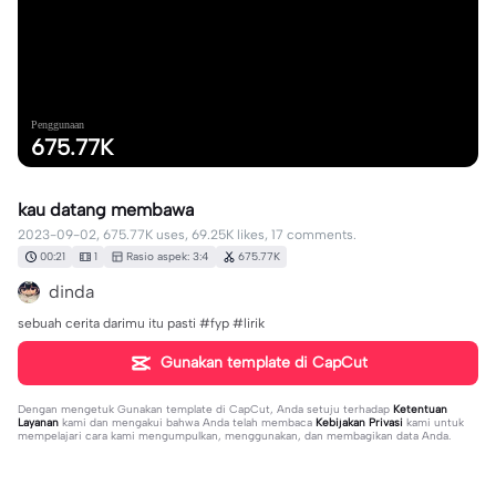
Penggunaan
675.77K
kau datang membawa
2023-09-02, 675.77K uses, 69.25K likes, 17 comments.
00:21
1
Rasio aspek: 3:4
675.77K
dinda
sebuah cerita darimu itu pasti #fyp #lirik
Gunakan template di CapCut
Dengan mengetuk
Gunakan template di CapCut
, Anda setuju terhadap
Ketentuan
Layanan
kami dan mengakui bahwa Anda telah membaca
Kebijakan Privasi
kami untuk
mempelajari cara kami mengumpulkan, menggunakan, dan membagikan data Anda.