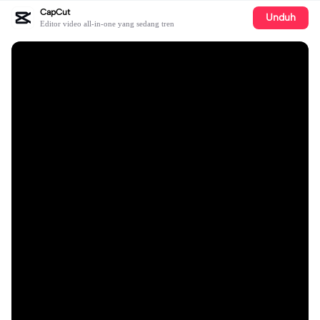
CapCut
Unduh
Editor video all-in-one yang sedang tren