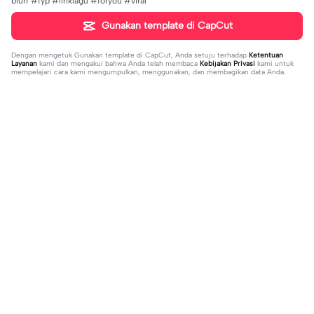
blurr #fyp #liriklagu #foryou #viral
Gunakan template di CapCut
Dengan mengetuk
Gunakan template di CapCut
, Anda setuju terhadap
Ketentuan
Layanan
kami dan mengakui bahwa Anda telah membaca
Kebijakan Privasi
kami untuk
mempelajari cara kami mengumpulkan, menggunakan, dan membagikan data Anda.
Sedang tren
8.5K
9.73K
aku tidak peduli | aku tidak peduli|#t
بافديك انا -روبا | بافديك انا -روبا|#bafe
rend#foryou#fyp
2023-12-11
deekana #foryou#arabic#arabicso
2024-01-20
ng#fyp