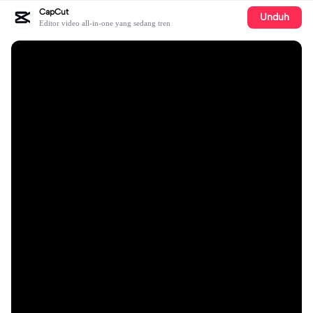
CapCut
Unduh
Editor video all-in-one yang sedang tren