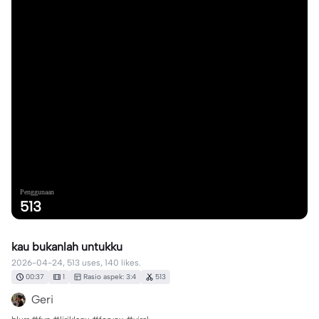
Penggunaan
513
kau bukanlah untukku
2026-04-24, 513 uses, 140 likes.
00:37
1
Rasio aspek: 3:4
513
Geri