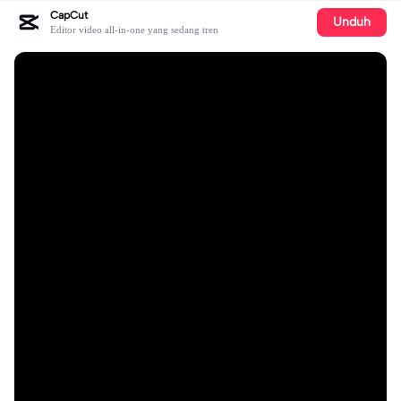
CapCut
Unduh
Editor video all-in-one yang sedang tren