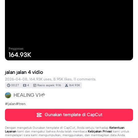
Penggunaan
164.93K
jalan jalan 4 vidio
2026-04-08, 164.93K uses, 8.95K likes, 11 comments.
00:27
4
Rasio aspek: 9:16
164.93K
HEALING V1🌱
#jalan#tren
Gunakan template di CapCut
Dengan mengetuk
Gunakan template di CapCut
, Anda setuju terhadap
Ketentuan
Layanan
kami dan mengakui bahwa Anda telah membaca
Kebijakan Privasi
kami untuk
mempelajari cara kami mengumpulkan, menggunakan, dan membagikan data Anda.