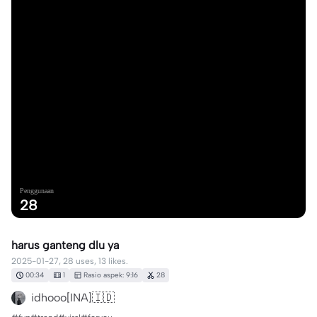
Penggunaan
28
harus ganteng dlu ya
2025-01-27, 28 uses, 13 likes.
00:34
1
Rasio aspek: 9:16
28
idhooo[INA]🇮🇩