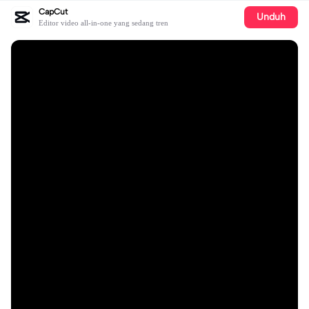
CapCut
Unduh
Editor video all-in-one yang sedang tren