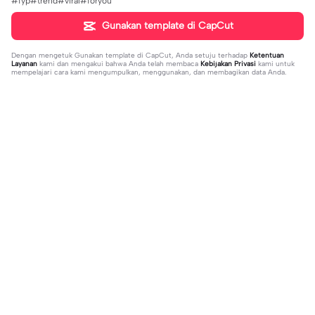
#fyp#trend#viral#foryou
Gunakan template di CapCut
Dengan mengetuk
Gunakan template di CapCut
, Anda setuju terhadap
Ketentuan
Layanan
kami dan mengakui bahwa Anda telah membaca
Kebijakan Privasi
kami untuk
mempelajari cara kami mengumpulkan, menggunakan, dan membagikan data Anda.
Sedang tren
1.32M
139
جمالك غير | جمالك غير |عبدالله ال فروا
Terlukis indah raut | Terlukis indah ra
2023-11-17
ن #قوالب_فخامه #fakhamah00
ut |#terlukis indah raut wajah mu da
2023-12-01
lam benakku