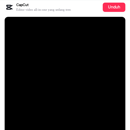
CapCut
Unduh
Editor video all-in-one yang sedang tren