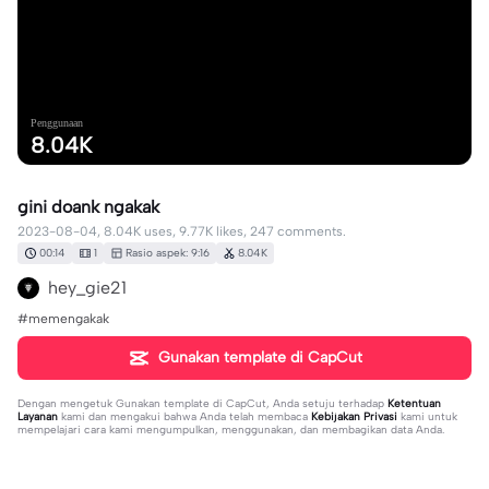
Penggunaan
8.04K
gini doank ngakak
2023-08-04, 8.04K uses, 9.77K likes, 247 comments.
00:14
1
Rasio aspek: 9:16
8.04K
hey_gie21
#memengakak
Gunakan template di CapCut
Dengan mengetuk
Gunakan template di CapCut
, Anda setuju terhadap
Ketentuan
Layanan
kami dan mengakui bahwa Anda telah membaca
Kebijakan Privasi
kami untuk
mempelajari cara kami mengumpulkan, menggunakan, dan membagikan data Anda.