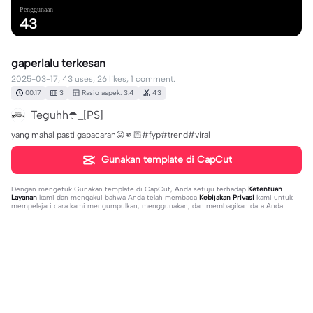
Penggunaan
43
gaperlalu terkesan
2025-03-17, 43 uses, 26 likes, 1 comment.
00:17
3
Rasio aspek: 3:4
43
Teguhh☂️_[PS]
yang mahal pasti gapacaran😝🫵🏻#fyp#trend#viral
Gunakan template di CapCut
Dengan mengetuk
Gunakan template di CapCut
, Anda setuju terhadap
Ketentuan
Layanan
kami dan mengakui bahwa Anda telah membaca
Kebijakan Privasi
kami untuk
mempelajari cara kami mengumpulkan, menggunakan, dan membagikan data Anda.
1 komentar
Teguhh☂️_[PS]
·
2025-03-17
🥰