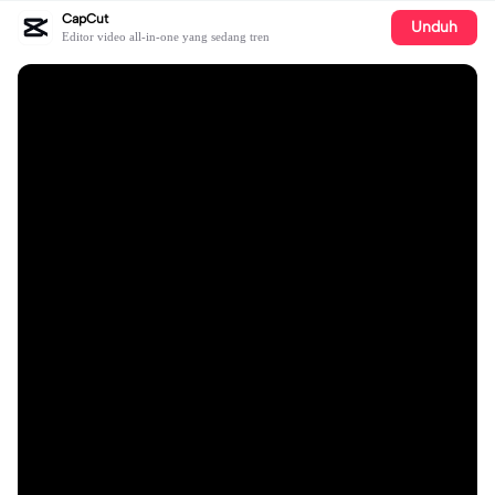
CapCut
Unduh
Editor video all-in-one yang sedang tren