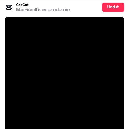
CapCut
Unduh
Editor video all-in-one yang sedang tren