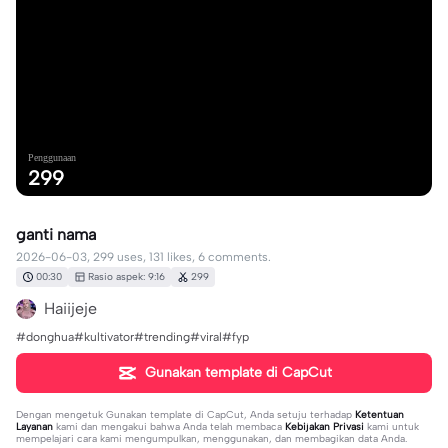
Penggunaan
299
ganti nama
2026-06-03, 299 uses, 131 likes, 6 comments.
00:30
Rasio aspek: 9:16
299
Haiijeje
#donghua#kultivator#trending#viral#fyp
Gunakan template di CapCut
Dengan mengetuk
Gunakan template di CapCut
, Anda setuju terhadap
Ketentuan
Layanan
kami dan mengakui bahwa Anda telah membaca
Kebijakan Privasi
kami untuk
mempelajari cara kami mengumpulkan, menggunakan, dan membagikan data Anda.