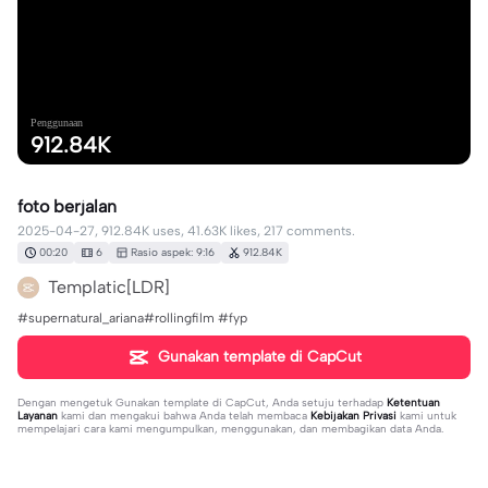
Penggunaan
912.84K
foto berjalan
2025-04-27, 912.84K uses, 41.63K likes, 217 comments.
00:20
6
Rasio aspek: 9:16
912.84K
Templatic[LDR]
#supernatural_ariana#rollingfilm #fyp
Gunakan template di CapCut
Dengan mengetuk
Gunakan template di CapCut
, Anda setuju terhadap
Ketentuan
Layanan
kami dan mengakui bahwa Anda telah membaca
Kebijakan Privasi
kami untuk
mempelajari cara kami mengumpulkan, menggunakan, dan membagikan data Anda.