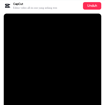
CapCut
Unduh
Editor video all-in-one yang sedang tren