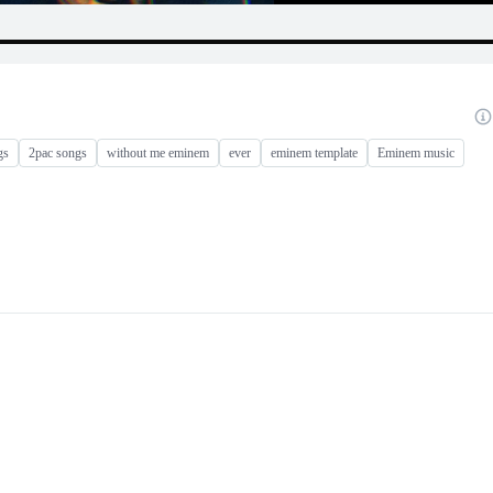
gs
2pac songs
without me eminem
ever
eminem template
Eminem music