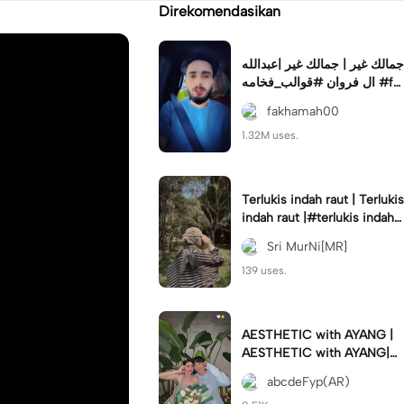
Direkomendasikan
جمالك غير | جمالك غير |عبدالله
ال فروان #قوالب_فخامه #fa
khamah00
fakhamah00
1.32M uses.
Terlukis indah raut | Terlukis
indah raut |#terlukis indah r
aut wajah mu dalam benakk
Sri MurNi[MR]
u
139 uses.
AESTHETIC with AYANG |
AESTHETIC with AYANG|#f
yp#template#aestethic#vi
abcdeFyp(AR)
ral#barengpasangan🥰