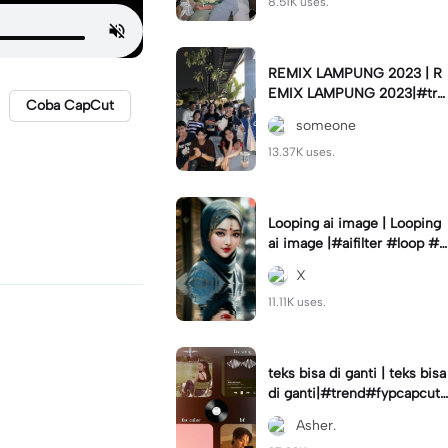
8.51K uses.
REMIX LAMPUNG 2023 | R
EMIX LAMPUNG 2023|#tre
Coba CapCut
nd#fyp#remixlampung#la
someone
mpungpride#viral⚡️|
13.37K uses.
Looping ai image | Looping
ai image |#aifilter #loop #a
iimages #IniBaruAi #fyp
X
11.11K uses.
teks bisa di ganti | teks bisa
di ganti|#trend#fypcapcut
#viral#foryou#4foto
Asher.