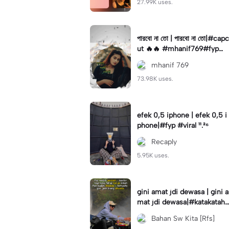
27.99K uses.
পারবো না তো | পারবো না তো|#capc
ut 🔥🔥 #mhanif769#fypツ⁠
#viral✨#trending🔥
mhanif 769
73.98K uses.
efek 0,5 iphone | efek 0,5 i
phone|#fyp #viral ¹¹.²⁶
Recaply
5.95K uses.
gini amat jdi dewasa | gini a
mat jdi dewasa|#katakataha
rini#quotes#laguviral#den
Bahan Sw Kita [Rfs]
nycaknan#kisinan2