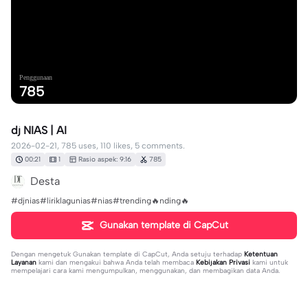
Penggunaan
785
dj NIAS | AI
2026-02-21, 785 uses, 110 likes, 5 comments.
00:21
1
Rasio aspek: 9:16
785
Desta
#djnias#liriklagunias#nias#trending🔥nding🔥
Gunakan template di CapCut
Dengan mengetuk
Gunakan template di CapCut
, Anda setuju terhadap
Ketentuan
Layanan
kami dan mengakui bahwa Anda telah membaca
Kebijakan Privasi
kami untuk
mempelajari cara kami mengumpulkan, menggunakan, dan membagikan data Anda.