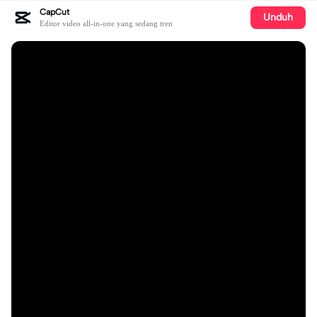
CapCut
Unduh
Editor video all-in-one yang sedang tren