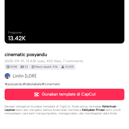
Penggunaan
13.42K
cinematic posyandu
2025-09-10, 13.42K uses, 402 likes, 7 comments.
01:08
23
Rasio aspek: 9:16
13.42K
Linlin [LDR]
#posyandu#tabolabale#cinematic
Gunakan template di CapCut
Dengan mengetuk
Gunakan template di CapCut
, Anda setuju terhadap
Ketentuan
Layanan
kami dan mengakui bahwa Anda telah membaca
Kebijakan Privasi
kami untuk
mempelajari cara kami mengumpulkan, menggunakan, dan membagikan data Anda.